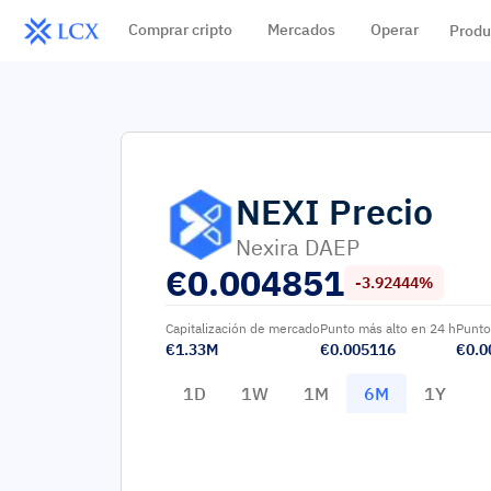
Comprar cripto
Mercados
Operar
Produ
NEXI
Precio
Nexira DAEP
€
0.004851
-3.92444%
Capitalización de mercado
Punto más alto en 24 h
Punto
€1.33M
€0.005116
€0.0
1D
1W
1M
6M
1Y