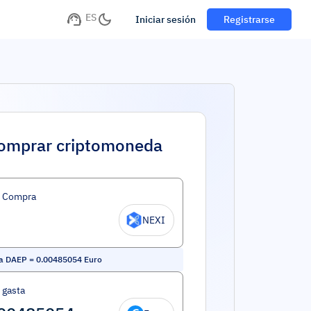
ES
Iniciar sesión
Registrarse
omprar criptomoneda
d Compra
NEXI
ra DAEP
=
0.00485054
Euro
 gasta