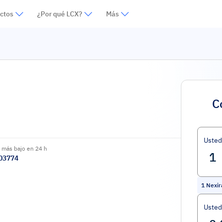
ctos
¿Por qué LCX?
Más
C
Uste
 más bajo en 24 h
03774
1
Nexi
Usted