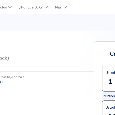
ctos
¿Por qué LCX?
Más
C
ock)
Uste
 más bajo en 24 h
72
1
Pfize
Usted