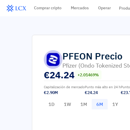
Comprar cripto
Mercados
Operar
Produ
PFEON
Precio
Pfizer (Ondo Tokenized St
€
24.24
+2.01469%
Capitalización de mercado
Punto más alto en 24 h
Punto
€2.90M
€24.24
€23.
1D
1W
1M
6M
1Y