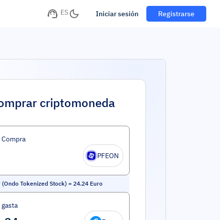
ES
Iniciar sesión
Registrarse
omprar criptomoneda
d Compra
PFEON
r (Ondo Tokenized Stock)
=
24.24
Euro
 gasta