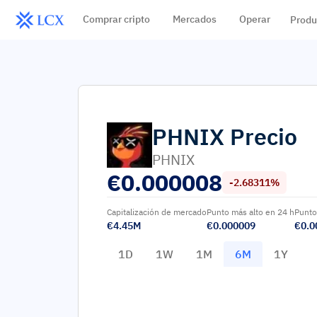
Comprar cripto
Mercados
Operar
Produ
PHNIX
Precio
PHNIX
€
0.000008
-2.68311%
Capitalización de mercado
Punto más alto en 24 h
Punto
€4.45M
€0.000009
€0.0
1D
1W
1M
6M
1Y