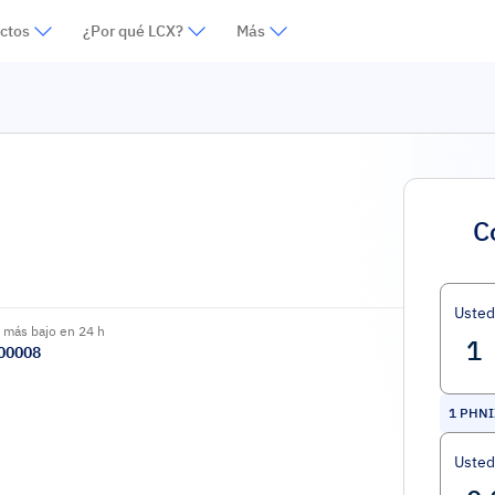
ctos
¿Por qué LCX?
Más
C
Uste
 más bajo en 24 h
00008
1
PHNI
Usted