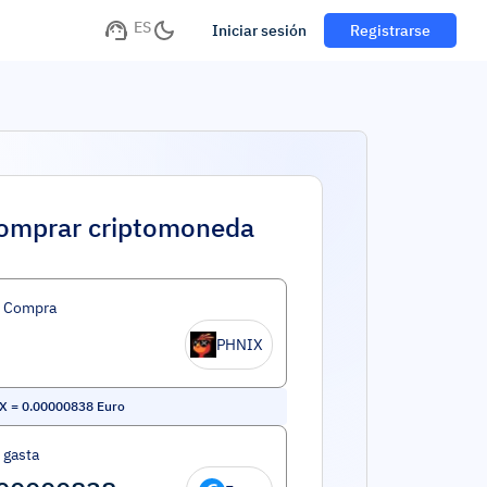
ES
Iniciar sesión
Registrarse
omprar criptomoneda
d Compra
PHNIX
X
=
0.00000838
Euro
 gasta