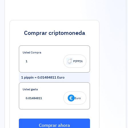
Comprar criptomoneda
Usted Compra
PIPPIN
1
pippin
=
0.01484811
Euro
Usted gasta
Euro
Comprar ahora