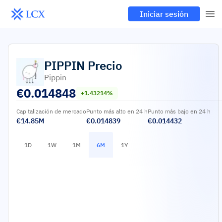
Iniciar sesión
PIPPIN
Precio
Pippin
€
0.014848
+1.43214%
Capitalización de mercado
Punto más alto en 24 h
Punto más bajo en 24 h
€14.85M
€0.014839
€0.014432
1D
1W
1M
6M
1Y