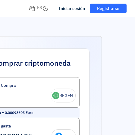
ES
Iniciar sesión
Registrarse
omprar criptomoneda
d Compra
REGEN
n
=
0.00098605
Euro
 gasta