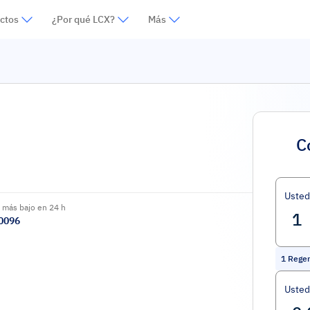
ctos
¿Por qué LCX?
Más
C
Uste
 más bajo en 24 h
0096
1
Rege
Usted