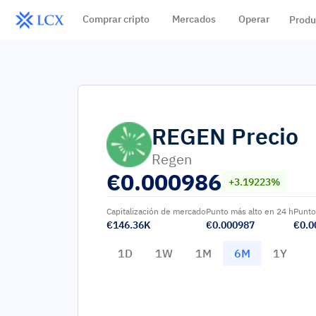
Comprar cripto
Mercados
Operar
Produ
REGEN
Precio
Regen
€
0.000986
+3.19223%
Capitalización de mercado
Punto más alto en 24 h
Punto
€146.36K
€0.000987
€0.0
1D
1W
1M
6M
1Y