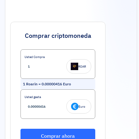
Comprar criptomoneda
Usted Compra
ROAR
1
Roarin
=
0.00000416
Euro
Usted gasta
Euro
Comprar ahora