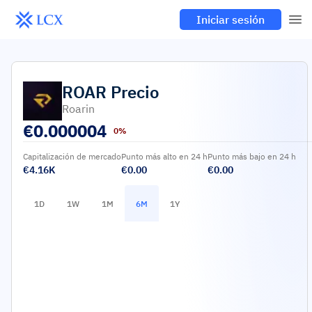
Iniciar sesión
ROAR
Precio
Roarin
€
0.000004
0%
Capitalización de mercado
Punto más alto en 24 h
Punto más bajo en 24 h
€4.16K
€0.00
€0.00
1D
1W
1M
6M
1Y