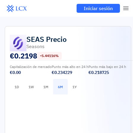
Iniciar sesión
SEAS
Precio
Seasons
€
0.2198
-5.44116%
Capitalización de mercado
Punto más alto en 24 h
Punto más bajo en 24 h
€0.00
€0.234229
€0.218725
1D
1W
1M
6M
1Y