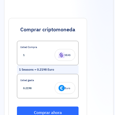
Comprar criptomoneda
Usted Compra
SEAS
1
Seasons
=
0.2198
Euro
Usted gasta
Euro
Comprar ahora