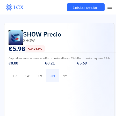
Iniciar sesión
SHOW
Precio
SHOW
€
5.98
-19.762%
Capitalización de mercado
Punto más alto en 24 h
Punto más bajo en 24 h
€0.00
€8.21
€5.69
1D
1W
1M
6M
1Y