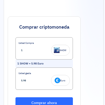
Comprar criptomoneda
Usted Compra
SHOW
1
SHOW
=
5.98
Euro
Usted gasta
Euro
Comprar ahora