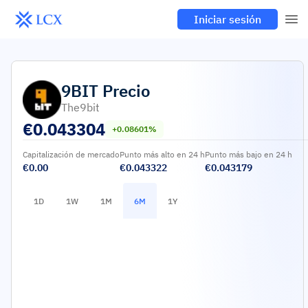
Iniciar sesión
9BIT
Precio
The9bit
€
0.043304
+0.08601%
Capitalización de mercado
Punto más alto en 24 h
Punto más bajo en 24 h
€0.00
€0.043322
€0.043179
1D
1W
1M
6M
1Y