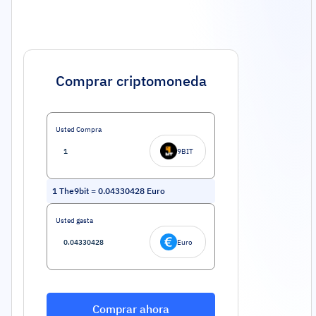
Comprar criptomoneda
Usted Compra
9BIT
1
The9bit
=
0.04330428
Euro
Usted gasta
Euro
Comprar ahora