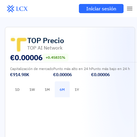
Iniciar sesión
TOP
Precio
TOP AI Network
€
0.00006
+0.45831%
Capitalización de mercado
Punto más alto en 24 h
Punto más bajo en 24 h
€914.98K
€0.00006
€0.00006
1D
1W
1M
6M
1Y