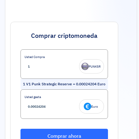
Comprar criptomoneda
Usted Compra
PUNKSR
1
V1 Punk Strategic Reserve
=
0.00024204
Euro
Usted gasta
Euro
Comprar ahora