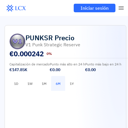
Iniciar sesión
PUNKSR
Precio
V1 Punk Strategic Reserve
€
0.000242
0%
Capitalización de mercado
Punto más alto en 24 h
Punto más bajo en 24 h
€147.85K
€0.00
€0.00
1D
1W
1M
6M
1Y