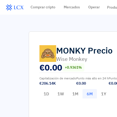
Comprar cripto
Mercados
Operar
Produ
MONKY
Precio
Wise Monkey
€
0.00
+0.9361%
Capitalización de mercado
Punto más alto en 24 h
Punto
€206.14K
€0.00
€0.0
1D
1W
1M
6M
1Y