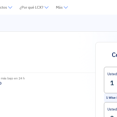
ctos
¿Por qué LCX?
Más
C
Uste
 más bajo en 24 h
0
1
Wise
Usted