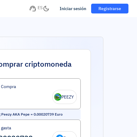
ES
Iniciar sesión
Registrarse
omprar criptomoneda
d Compra
PEEZY
g Peezy AKA Pepe
=
0.00020739
Euro
 gasta