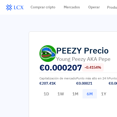
Comprar cripto
Mercados
Operar
Produ
PEEZY
Precio
Young Peezy AKA Pepe
€
0.000207
-0.4154%
Capitalización de mercado
Punto más alto en 24 h
Punto
€207.41K
€0.00021
€0.0
1D
1W
1M
6M
1Y