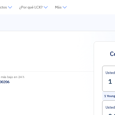
ctos
¿Por qué LCX?
Más
C
Uste
 más bajo en 24 h
00206
1
Youn
Usted