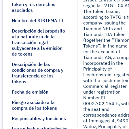
token y los derechos
según la TVTG: LCX A
asociados
The Token Issuer,
according to TVTG is 
Nombre del SISTEMA TT
company issuing the
Tiamond NFTs and
Descripción del propósito
Tiamonds TIA Token
y la naturaleza de la
(together the “Tiamo
transacción legal
Tokens”) in the name
subyacente a la emisión
for the account of
de tokens
Tiamonds AG, a comp
incorporated in the
Descripción de las
Principality of
condiciones de compra y
Liechtenstein, registe
transferencia de los
with the Liechtenstei
tokens
Commercial Register
Fecha de emisión
under registration
Number FL-
Riesgo asociado a la
0002.702.154-5, wit
compra de los tokens
the seat and
correspondence addr
Responsables y funciones
at Immagass 4, 9490
Vaduz, Principality of
Ley aplicable y jurisdicción