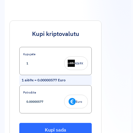
Kupi kriptovalutu
Kupujete
AI69X
1
ai69x
=
0.00000577
Euro
Potrošite
Euro
Kupi sada