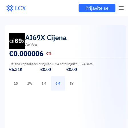
Prijavite se
AI69X
Cijena
Ai69x
€
0.000006
0%
Tržišna kapitalizacija
Najviše u 24 sata
Najniže u 24 sata
€5.31K
€0.00
€0.00
1D
1W
1M
6M
1Y