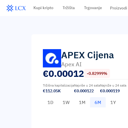
Kupi kripto
Tržišta
Trgovanje
Proizvodi
APEX
Cijena
Apex AI
€
0.00012
-0.82999%
Tržišna kapitalizacija
Najviše u 24 sata
Najniže u 24 sata
€112.05K
€0.000122
€0.000119
1D
1W
1M
6M
1Y