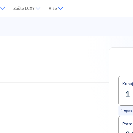
Zašto LCX?
Više
Kupu
1
Apex
Potro