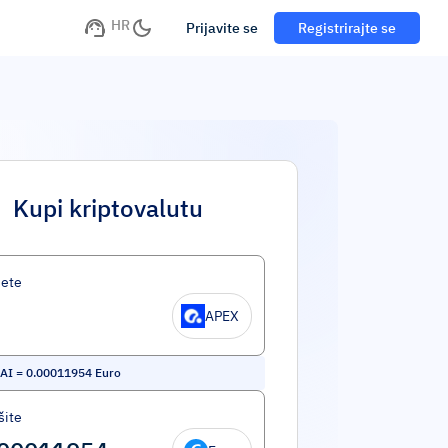
HR
Prijavite se
Registrirajte se
Kupi kriptovalutu
jete
APEX
 AI
=
0.00011954
Euro
šite