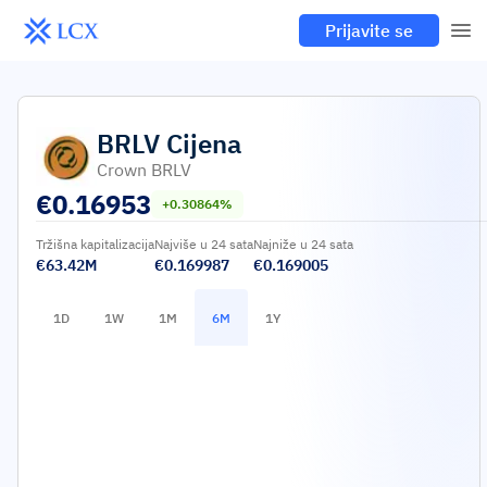
Prijavite se
BRLV
Cijena
Crown BRLV
€
0.16953
+0.30864%
Tržišna kapitalizacija
Najviše u 24 sata
Najniže u 24 sata
€63.42M
€0.169987
€0.169005
1D
1W
1M
6M
1Y