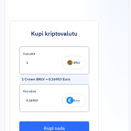
Kupi kriptovalutu
Kupujete
BRLV
1
Crown BRLV
=
0.16953
Euro
Potrošite
Euro
Kupi sada