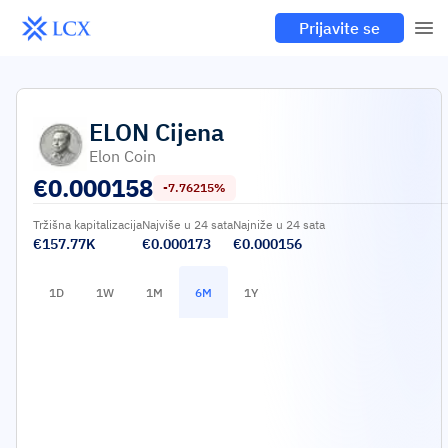
Prijavite se
ELON
Cijena
Elon Coin
€
0.000158
-7.76215%
Tržišna kapitalizacija
Najviše u 24 sata
Najniže u 24 sata
€157.77K
€0.000173
€0.000156
1D
1W
1M
6M
1Y