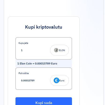
Kupi kriptovalutu
Kupujete
ELON
1
Elon Coin
=
0.00015789
Euro
Potrošite
Euro
Kupi sada