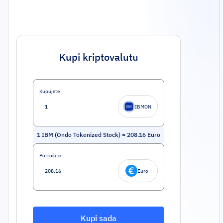
Kupi kriptovalutu
Kupujete
IBMON
1
IBM (Ondo Tokenized Stock)
=
208.16
Euro
Potrošite
Euro
Kupi sada