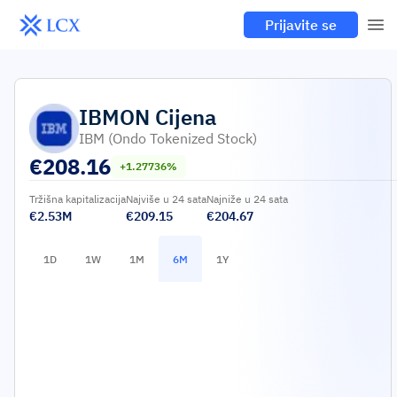
Prijavite se
IBMON
Cijena
IBM (Ondo Tokenized Stock)
€
208.16
+1.27736%
Tržišna kapitalizacija
Najviše u 24 sata
Najniže u 24 sata
€2.53M
€209.15
€204.67
1D
1W
1M
6M
1Y