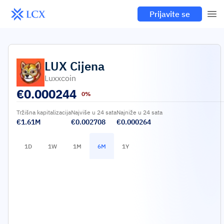
Prijavite se
LUX
Cijena
Luxxcoin
€
0.000244
0%
Tržišna kapitalizacija
Najviše u 24 sata
Najniže u 24 sata
€1.61M
€0.002708
€0.000264
1D
1W
1M
6M
1Y