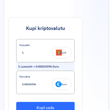
Kupi kriptovalutu
Kupujete
LUX
1
Luxxcoin
=
0.00024396
Euro
Potrošite
Euro
Kupi sada