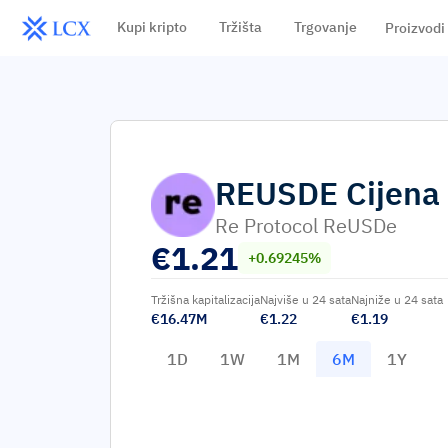
Kupi kripto
Tržišta
Trgovanje
Proizvodi
REUSDE
Cijena
Re Protocol ReUSDe
€
1.21
+0.69245%
Tržišna kapitalizacija
Najviše u 24 sata
Najniže u 24 sata
€16.47M
€1.22
€1.19
1D
1W
1M
6M
1Y