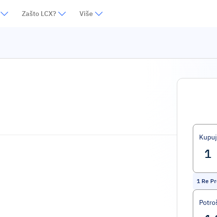
Zašto LCX?
Više
Kupuj
1
Re Pr
Potro