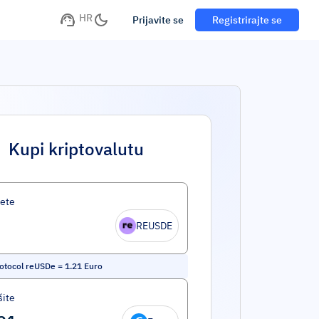
HR
Prijavite se
Registrirajte se
Kupi kriptovalutu
ete
REUSDE
otocol reUSDe
=
1.21
Euro
šite