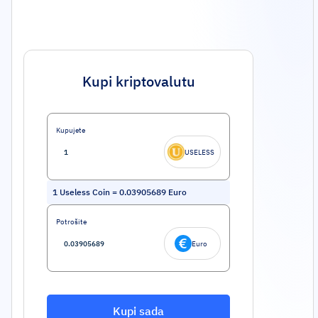
Kupi kriptovalutu
Kupujete
USELESS
1
Useless Coin
=
0.03905689
Euro
Potrošite
Euro
Kupi sada