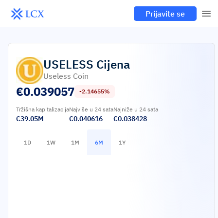
Prijavite se
USELESS
Cijena
Useless Coin
€
0.039057
-2.14655%
Tržišna kapitalizacija
Najviše u 24 sata
Najniže u 24 sata
€39.05M
€0.040616
€0.038428
1D
1W
1M
6M
1Y