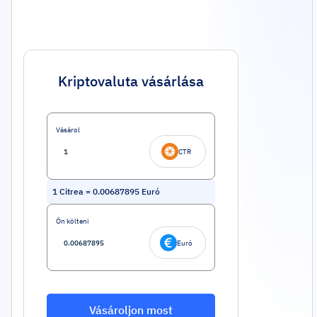
Kriptovaluta vásárlása
Vásárol
CTR
1
Citrea
=
0.00687895
Euró
Ön költeni
Euró
Vásároljon most