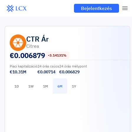
Bejelentkezés
CTR
Ár
Citrea
€
0.006879
-3.14131%
Piaci kapitalizáció
24 órás csúcs
24 órás mélypont
€10.31M
€0.00714
€0.006829
1D
1W
1M
6M
1Y