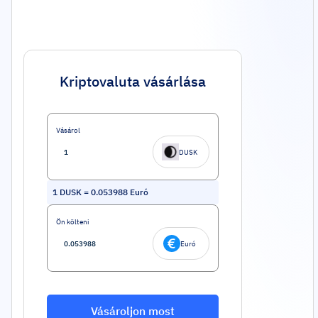
Kriptovaluta vásárlása
Vásárol
DUSK
1
DUSK
=
0.053988
Euró
Ön költeni
Euró
Vásároljon most