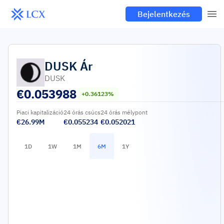
Bejelentkezés
DUSK
Ár
DUSK
€
0.053988
+0.36123%
Piaci kapitalizáció
24 órás csúcs
24 órás mélypont
€26.99M
€0.055234
€0.052021
1D
1W
1M
6M
1Y