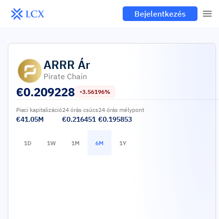
Bejelentkezés
ARRR
Ár
Pirate Chain
€
0.209228
-3.56196%
Piaci kapitalizáció
24 órás csúcs
24 órás mélypont
€41.05M
€0.216451
€0.195853
1D
1W
1M
6M
1Y