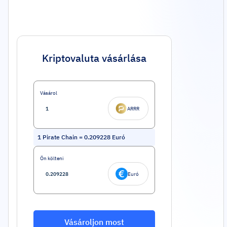
Kriptovaluta vásárlása
Vásárol
ARRR
1
Pirate Chain
=
0.209228
Euró
Ön költeni
Euró
Vásároljon most