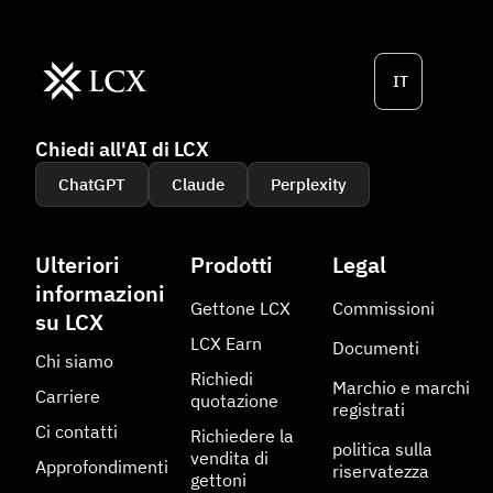
IT
Chiedi all'AI di LCX
ChatGPT
Claude
Perplexity
Ulteriori
Prodotti
Legal
informazioni
Gettone LCX
Commissioni
su LCX
LCX Earn
Documenti
Chi siamo
Richiedi
Marchio e marchi
Carriere
quotazione
registrati
Ci contatti
Richiedere la
politica sulla
vendita di
Approfondimenti
riservatezza
gettoni