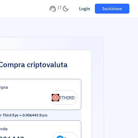
IT
Login
Iscrizione
Compra criptovaluta
mpra
ETHIRD
 Third Eye
=
0.906443
Euro
ende