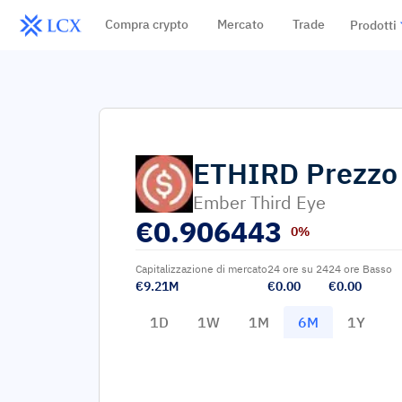
Compra crypto
Mercato
Trade
Prodotti
ETHIRD
Prezzo
Ember Third Eye
€
0.906443
0%
Capitalizzazione di mercato
24 ore su 24
24 ore Basso
€9.21M
€0.00
€0.00
1D
1W
1M
6M
1Y