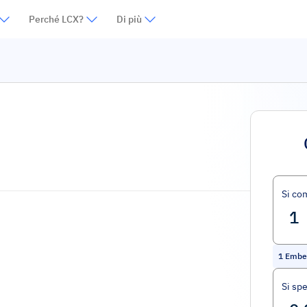
Perché LCX?
Di più
Si co
1
Ember
Si sp