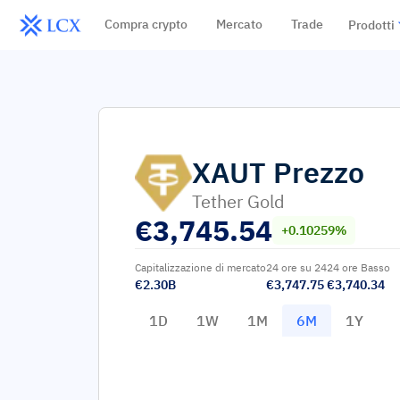
Compra crypto
Mercato
Trade
Prodotti
XAUT
Prezzo
Tether Gold
€
3,745.54
+0.10259%
Capitalizzazione di mercato
24 ore su 24
24 ore Basso
€2.30B
€3,747.75
€3,740.34
1D
1W
1M
6M
1Y