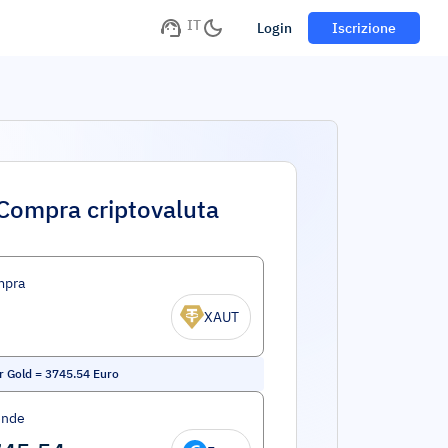
IT
Login
Iscrizione
Compra criptovaluta
mpra
XAUT
r Gold
=
3745.54
Euro
ende