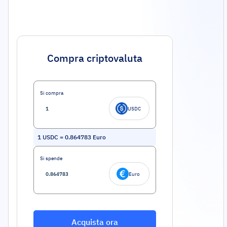
Compra criptovaluta
Si compra
USDC
1
USDC
=
0.864783
Euro
Si spende
Euro
Acquista ora