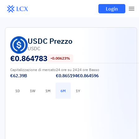
Login
USDC
Prezzo
USDC
€
0.864783
-0.00623%
Capitalizzazione di mercato
24 ore su 24
24 ore Basso
€62.39B
€0.865194
€0.864596
1D
1W
1M
6M
1Y