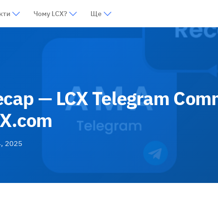
кти
Чому LCX?
Ще
cap — LCX Telegram Comm
CX.com
, 2025