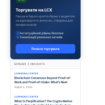
LIVE
Торгувати на LCX
Перша в Європі крипто-біржа з акцентом
на відповідність вимогам, створена для
професіоналів.
Інституційний рівень безпеки
✓
Токенізація реальних активів
✓
Почати торгувати
БІЛЬШЕ З INSIGHTS
LEARNING CENTER
Blockchain Consensus Beyond Proof-of-
Work and Proof-of-Stake: What’s Next
August 5, 2026
LEARNING CENTER
What Is Perpification? The Crypto-Native