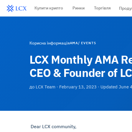
Купити крипто
Ринки
Торгівля
Проду
Корисна інформація
AMA/ EVENTS
LCX Monthly AMA Re
CEO & Founder of L
до
LCX Team
·
February 13, 2023
· Updated
June 4
Dear LCX community,