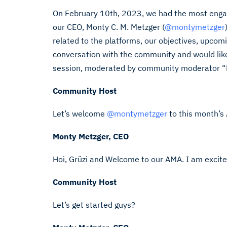
On February 10th, 2023, we had the most engag
our CEO, Monty C. M. Metzger (
@montymetzger
related to the platforms, our objectives, upco
conversation with the community and would lik
session, moderated by community moderator “K
Community Host
Let’s welcome
@montymetzger
to this month’s
Monty Metzger, CEO
Hoi, Grüzi and Welcome to our AMA. I am excit
Community Host
Let’s get started guys?