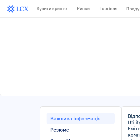
Купити крипто
Ринки
Торгівля
Проду
Відп
Важлива інформація
Utili
Еміте
Резюме
комп