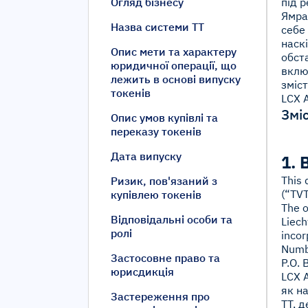
Огляд бізнесу
під 
Ямрад
Назва системи ТТ
себе 
наскі
Опис мети та характеру
обст
юридичної операції, що
вклю
лежить в основі випуску
зміс
токенів
LCX A
Змі
Опис умов купівлі та
переказу токенів
Дата випуску
1.
This 
Ризик, пов'язаний з
(“TV
купівлею токенів
The o
Відповідальні особи та
Liech
ролі
incor
Numbe
Застосовне право та
P.O. 
юрисдикція
LCX 
як н
Застереження про
TT, д