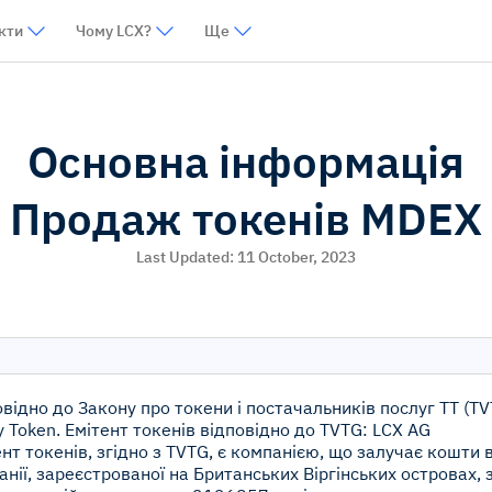
кти
Чому LCX?
Ще
Основна інформація
Продаж токенів MDEX
Last Updated:
11 October, 2023
овідно до Закону про токени і постачальників послуг TT (T
ty Token. Емітент токенів відповідно до TVTG: LCX AG
нт токенів, згідно з TVTG, є компанією, що залучає кошти в
анії, зареєстрованої на Британських Віргінських островах,