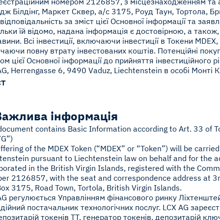
реєстраційним номером 2126857, з місцезнаходженням та 
ж Білдінг, Маркет Сквер, а/с 3175, Роуд Таун, Тортола, Бри
відповідальність за зміст цієї Основної інформації та заявл
льки їй відомо, надана інформація є достовірною, а також, 
авини. Всі інвестиції, включаючи інвестиції в Токени MDEX,
чаючи повну втрату інвестованих коштів. Потенційні покуп
том цієї Основної інформації до прийняття інвестиційного р
G, Herrengasse 6, 9490 Vaduz, Liechtenstein в особі Монті
ст
 Важлива інформація
document contains Basic Information according to Art. 33 of T
TG”)
ffering of the MDEX Token (“MDEX” or “Token”) will be carried
tenstein pursuant to Liechtenstein law on behalf and for the
porated in the British Virgin Islands, registered with the Comm
r 2126857, with the seat and correspondence address at 3rd 
Box 3175, Road Town, Tortola, British Virgin Islands.
AG регулюється Управлінням фінансового ринку Ліхтенште
адійний постачальник технологічних послуг. LCX AG зареєс
епозитарій токенів TT, генератор токенів, депозитарій ключ