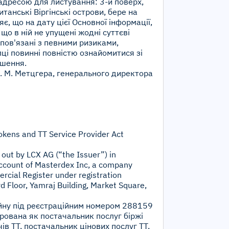
адресою для листування: 3-й поверх,
танські Віргінські острови, бере на
яє, що на дату цієї Основної інформації,
що в ній не упущені жодні суттєві
 пов'язані з певними ризиками,
ці повинні повністю ознайомитися зі
ішення.
 К. М. Метцгера, генерального директора
okens and TT Service Provider Act
 out by LCX AG (“the Issuer”) in
 account of Masterdex Inc, a company
ercial Register under registration
Floor, Yamraj Building, Market Square,
йну під реєстраційним номером 288159
трована як постачальник послуг біржі
ів TT, постачальник цінових послуг TT,