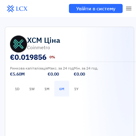
Увійти в систему
XCM
Ціна
Coinmetro
€
0.019856
0%
Ринкова капіталізація
Макс. за 24 год
Мін. за 24 год.
€5.60M
€0.00
€0.00
1D
1W
1M
6M
1Y