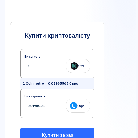
Купити криптовалюту
Ви купуєте
XCM
1
Coinmetro
=
0.01985565
Євро
Ви витрачаєте
Євро
Купити зараз