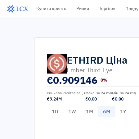
Купити крипто
Ринки
Торгівля
Проду
ETHIRD
Ціна
Ember Third Eye
€
0.909146
0%
Ринкова капіталізація
Макс. за 24 год
Мін. за 24 год.
€9.24M
€0.00
€0.00
1D
1W
1M
6M
1Y