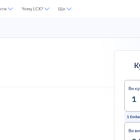
кти
Чому LCX?
Ще
К
Ви ку
1
Ember
Ви ви