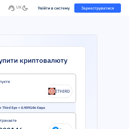
UK
Увійти в систему
Зареєструватися
упити криптовалюту
пуєте
ETHIRD
 Third Eye
=
0.909146
Євро
трачаєте