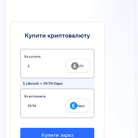
Купити криптовалюту
Ви купуєте
LTC
1
Litecoin
=
39.74
Євро
Ви витрачаєте
Євро
Купити зараз