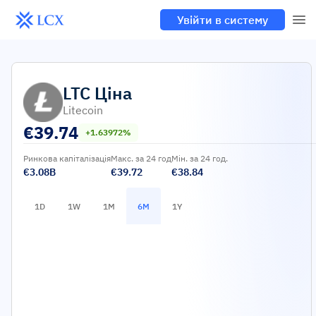
Увійти в систему
LTC
Ціна
Litecoin
€
39.74
+1.63972%
Ринкова капіталізація
Макс. за 24 год
Мін. за 24 год.
€3.08B
€39.72
€38.84
1D
1W
1M
6M
1Y