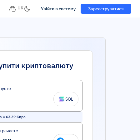
UK
Увійти в систему
Зареєструватися
упити криптовалюту
пуєте
SOL
a
=
63.39
Євро
трачаєте