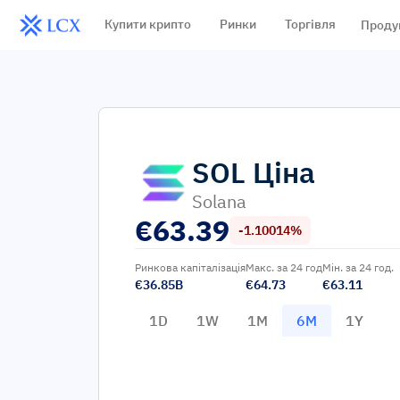
Купити крипто
Ринки
Торгівля
Проду
SOL
Ціна
Solana
€
63.39
-1.10014%
Ринкова капіталізація
Макс. за 24 год
Мін. за 24 год.
€36.85B
€64.73
€63.11
1D
1W
1M
6M
1Y