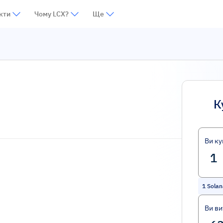
кти
Чому LCX?
Ще
К
Ви ку
1
Solan
Ви ви