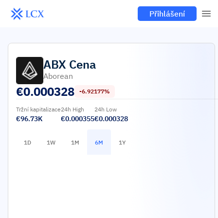
Přihlášení
ABX
Cena
Aborean
€
0.000328
-6.92177%
Tržní kapitalizace
24h High
24h Low
€96.73K
€0.000355
€0.000328
1D
1W
1M
6M
1Y