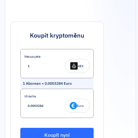
Koupit kryptoměnu
Nakupujete
ABX
1
Aborean
=
0.0003284
Euro
Utrácíte
Euro
Koupit nyní