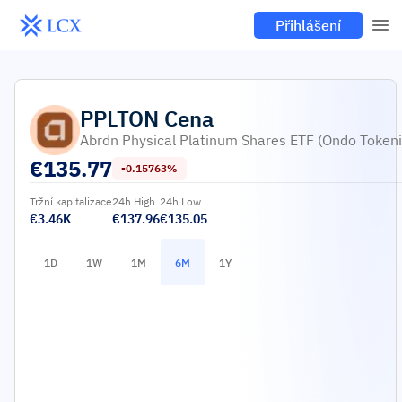
Přihlášení
PPLTON
Cena
Abrdn Physical Platinum Shares ETF (Ondo Tokeni
€
135.77
-0.15763%
Tržní kapitalizace
24h High
24h Low
€3.46K
€137.96
€135.05
1D
1W
1M
6M
1Y