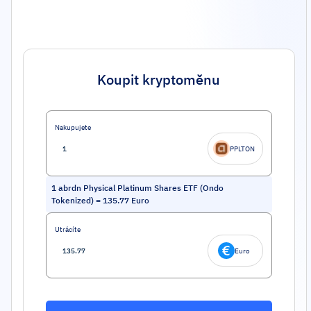
Koupit kryptoměnu
Nakupujete
PPLTON
1
abrdn Physical Platinum Shares ETF (Ondo
Tokenized)
=
135.77
Euro
Utrácíte
Euro