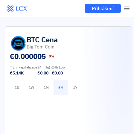
Přihlášení
BTC
Cena
Big Tom Coin
€
0.000005
0%
Tržní kapitalizace
24h High
24h Low
€5.14K
€0.00
€0.00
1D
1W
1M
6M
1Y