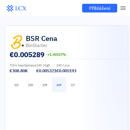
Přihlášení
BSR
Cena
BinStarter
€
0.005289
+1.50317%
Tržní kapitalizace
24h High
24h Low
€308.80K
€0.005321
€0.005193
1D
1W
1M
6M
1Y