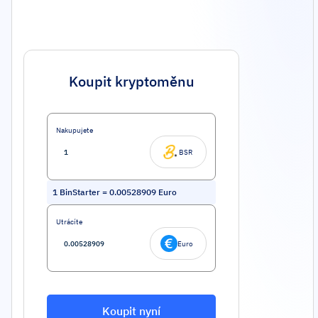
Koupit kryptoměnu
Nakupujete
BSR
1
BinStarter
=
0.00528909
Euro
Utrácíte
Euro
Koupit nyní