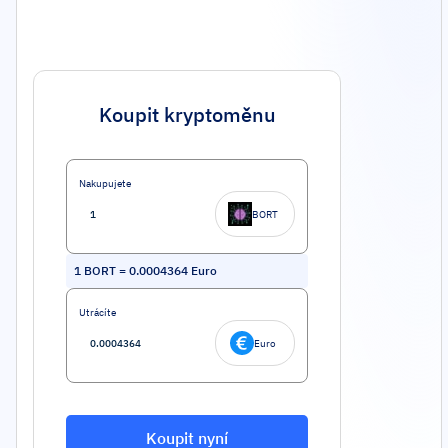
Koupit kryptoměnu
Nakupujete
BORT
1
BORT
=
0.0004364
Euro
Utrácíte
Euro
Koupit nyní