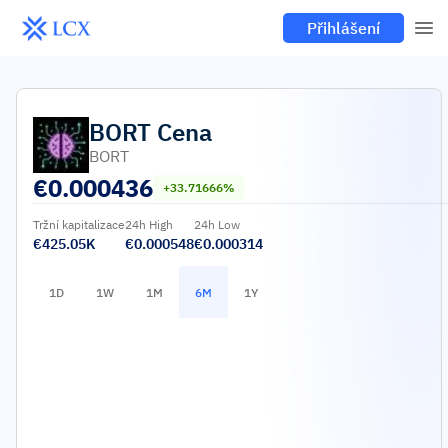
Přihlášení
BORT
Cena
BORT
€
0.000436
+33.71666%
Tržní kapitalizace
24h High
24h Low
€425.05K
€0.000548
€0.000314
1D
1W
1M
6M
1Y