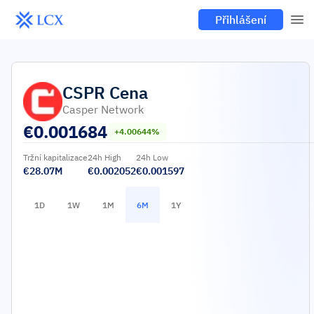
Přihlášení
CSPR
Cena
Casper Network
€
0.001684
+4.00644%
Tržní kapitalizace
24h High
24h Low
€28.07M
€0.002052
€0.001597
1D
1W
1M
6M
1Y