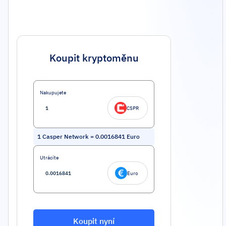
Koupit kryptoměnu
Nakupujete
CSPR
1
Casper Network
=
0.0016841
Euro
Utrácíte
Euro
Koupit nyní