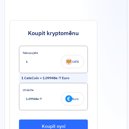
Koupit kryptoměnu
Nakupujete
CATE
1
CateCoin
=
1.09948e-7
Euro
Utrácíte
Euro
Koupit nyní