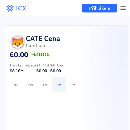
Přihlášení
CATE
Cena
CateCoin
€
0.00
+4.91359%
Tržní kapitalizace
24h High
24h Low
€6.16M
€0.00
€0.00
1D
1W
1M
6M
1Y