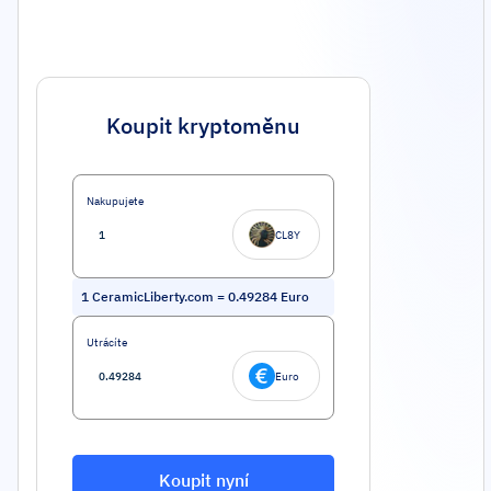
Koupit kryptoměnu
Nakupujete
CL8Y
1
CeramicLiberty.com
=
0.49284
Euro
Utrácíte
Euro
Koupit nyní