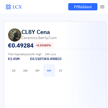
Přihlášení
CL8Y
Cena
CeramicLiberty.com
€
0.49284
-4.55183%
Tržní kapitalizace
24h High
24h Low
€1.41M
€0.51873
€0.490833
1D
1W
1M
6M
1Y