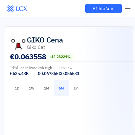
Přihlášení
GIKO
Cena
Giko Cat
€
0.063558
+12.23224%
Tržní kapitalizace
24h High
24h Low
€635.43K
€0.067865
€0.056533
1D
1W
1M
6M
1Y