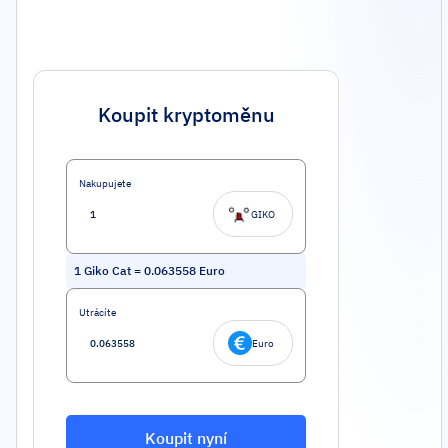
Koupit kryptoměnu
Nakupujete
GIKO
1
Giko Cat
=
0.063558
Euro
Utrácíte
Euro
Koupit nyní