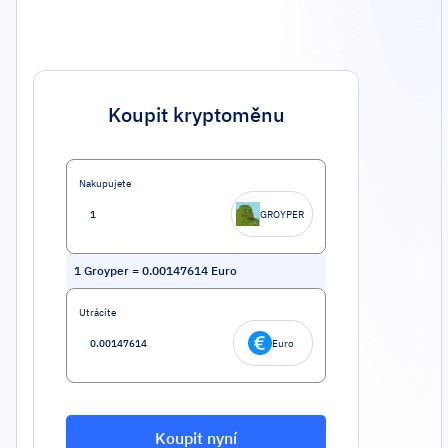
Koupit kryptoměnu
Nakupujete
GROYPER
1
Groyper
=
0.00147614
Euro
Utrácíte
Euro
Koupit nyní