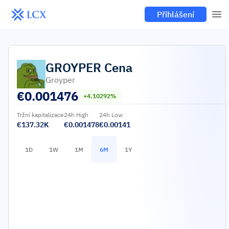
Přihlášení
GROYPER
Cena
Groyper
€
0.001476
+4.10292%
Tržní kapitalizace
24h High
24h Low
€137.32K
€0.001478
€0.00141
1D
1W
1M
6M
1Y