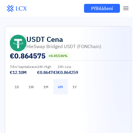
Přihlášení
USDT
Cena
HieSwap Bridged USDT (FONChain)
€
0.864575
+0.01136%
Tržní kapitalizace
24h High
24h Low
€12.10M
€0.864743
€0.864259
1D
1W
1M
6M
1Y