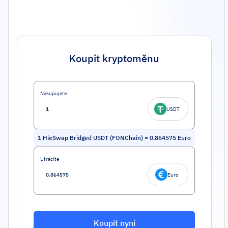
Koupit kryptoměnu
Nakupujete
USDT
1
HieSwap Bridged USDT (FONChain)
=
0.864575
Euro
Utrácíte
Euro
Koupit nyní