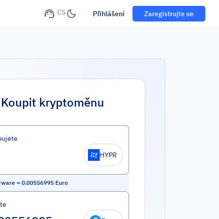
CS
Přihlášení
Zaregistrujte se
Koupit kryptoměnu
ujete
HYPR
rware
=
0.00556995
Euro
íte