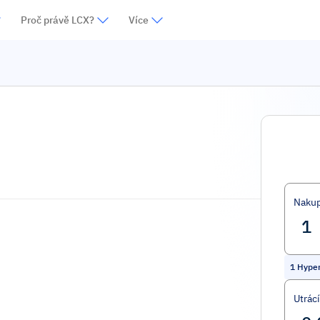
Proč právě LCX?
Více
Nakup
1
Hype
Utrác