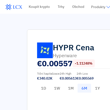
Koupit krypto
Trhy
Obchod
Produkty
HYPR
Cena
Hyperware
€
0.00557
-1.11248%
Tržní kapitalizace
24h High
24h Low
€340.02K
€0.005613
€0.005569
1D
1W
1M
6M
1Y