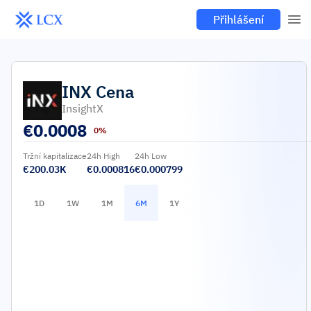
Přihlášení
INX
Cena
InsightX
€
0.0008
0%
Tržní kapitalizace
24h High
24h Low
€200.03K
€0.000816
€0.000799
1D
1W
1M
6M
1Y