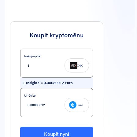
Koupit kryptoměnu
Nakupujete
INX
1
InsightX
=
0.00080012
Euro
Utrácíte
Euro
Koupit nyní