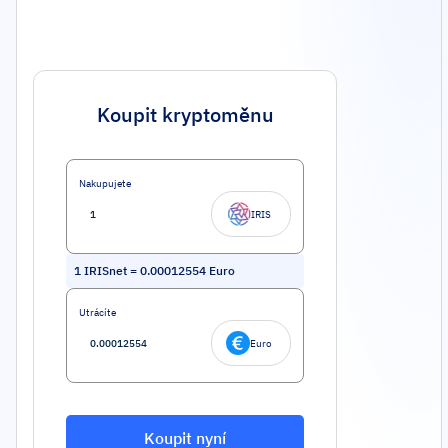
Koupit kryptoměnu
Nakupujete
IRIS
1
IRISnet
=
0.00012554
Euro
Utrácíte
Euro
Koupit nyní