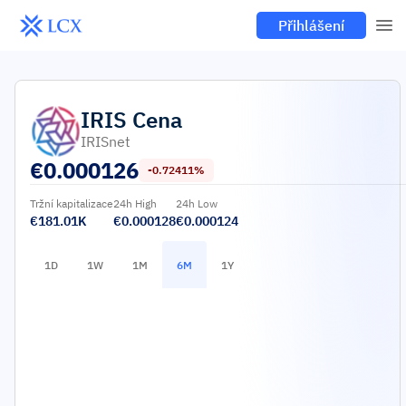
Přihlášení
IRIS
Cena
IRISnet
€
0.000126
-0.72411%
Tržní kapitalizace
24h High
24h Low
€181.01K
€0.000128
€0.000124
1D
1W
1M
6M
1Y