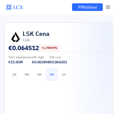
Přihlášení
LSK
Cena
Lisk
€
0.064512
-1.29859%
Tržní kapitalizace
24h High
24h Low
€15.05M
€0.065894
€0.064203
1D
1W
1M
6M
1Y