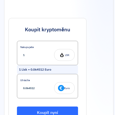
Koupit kryptoměnu
Nakupujete
LSK
1
Lisk
=
0.064512
Euro
Utrácíte
Euro
Koupit nyní